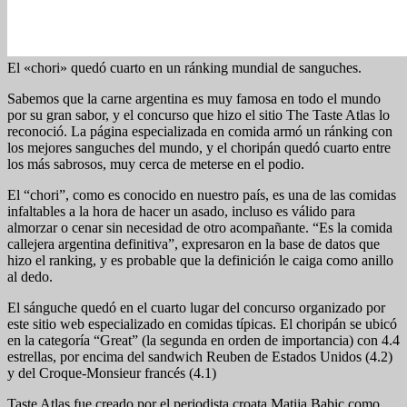
El «chori» quedó cuarto en un ránking mundial de sanguches.
Sabemos que la carne argentina es muy famosa en todo el mundo
por su gran sabor, y el concurso que hizo el sitio The Taste Atlas lo
reconoció. La página especializada en comida armó un ránking con
los mejores sanguches del mundo, y el choripán quedó cuarto entre
los más sabrosos, muy cerca de meterse en el podio.
El “chori”, como es conocido en nuestro país, es una de las comidas
infaltables a la hora de hacer un asado, incluso es válido para
almorzar o cenar sin necesidad de otro acompañante. “Es la comida
callejera argentina definitiva”, expresaron en la base de datos que
hizo el ranking, y es probable que la definición le caiga como anillo
al dedo.
El sánguche quedó en el cuarto lugar del concurso organizado por
este sitio web especializado en comidas típicas. El choripán se ubicó
en la categoría “Great” (la segunda en orden de importancia) con 4.4
estrellas, por encima del sandwich Reuben de Estados Unidos (4.2)
y del Croque-Monsieur francés (4.1)
Taste Atlas fue creado por el periodista croata Matija Babic como