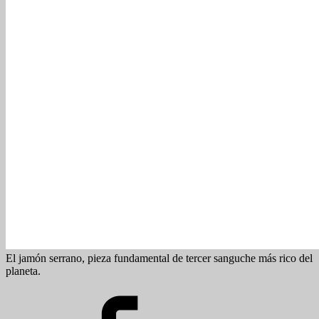
El jamón serrano, pieza fundamental de tercer sanguche más rico del
planeta.