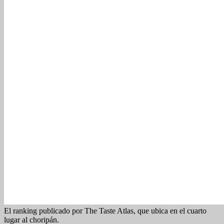
El ranking publicado por The Taste Atlas, que ubica en el cuarto
lugar al choripán.