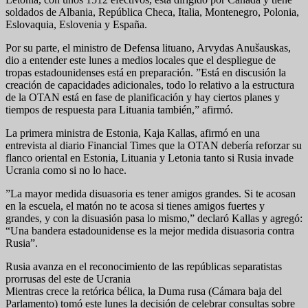
soldados de Albania, República Checa, Italia, Montenegro, Polonia,
Eslovaquia, Eslovenia y España.
Por su parte, el ministro de Defensa lituano, Arvydas Anušauskas,
dio a entender este lunes a medios locales que el despliegue de
tropas estadounidenses está en preparación. ”Está en discusión la
creación de capacidades adicionales, todo lo relativo a la estructura
de la OTAN está en fase de planificación y hay ciertos planes y
tiempos de respuesta para Lituania también,” afirmó.
La primera ministra de Estonia, Kaja Kallas, afirmó en una
entrevista al diario Financial Times que la OTAN debería reforzar su
flanco oriental en Estonia, Lituania y Letonia tanto si Rusia invade
Ucrania como si no lo hace.
”La mayor medida disuasoria es tener amigos grandes. Si te acosan
en la escuela, el matón no te acosa si tienes amigos fuertes y
grandes, y con la disuasión pasa lo mismo,” declaró Kallas y agregó:
“Una bandera estadounidense es la mejor medida disuasoria contra
Rusia”.
Rusia avanza en el reconocimiento de las repúblicas separatistas
prorrusas del este de Ucrania
Mientras crece la retórica bélica, la Duma rusa (Cámara baja del
Parlamento) tomó este lunes la decisión de celebrar consultas sobre