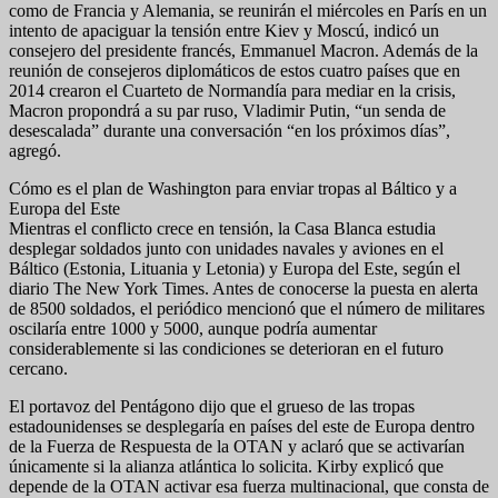
como de Francia y Alemania, se reunirán el miércoles en París en un
intento de apaciguar la tensión entre Kiev y Moscú, indicó un
consejero del presidente francés, Emmanuel Macron. Además de la
reunión de consejeros diplomáticos de estos cuatro países que en
2014 crearon el Cuarteto de Normandía para mediar en la crisis,
Macron propondrá a su par ruso, Vladimir Putin, “un senda de
desescalada” durante una conversación “en los próximos días”,
agregó.
Cómo es el plan de Washington para enviar tropas al Báltico y a
Europa del Este
Mientras el conflicto crece en tensión, la Casa Blanca estudia
desplegar soldados junto con unidades navales y aviones en el
Báltico (Estonia, Lituania y Letonia) y Europa del Este, según el
diario The New York Times. Antes de conocerse la puesta en alerta
de 8500 soldados, el periódico mencionó que el número de militares
oscilaría entre 1000 y 5000, aunque podría aumentar
considerablemente si las condiciones se deterioran en el futuro
cercano.
El portavoz del Pentágono dijo que el grueso de las tropas
estadounidenses se desplegaría en países del este de Europa dentro
de la Fuerza de Respuesta de la OTAN y aclaró que se activarían
únicamente si la alianza atlántica lo solicita. Kirby explicó que
depende de la OTAN activar esa fuerza multinacional, que consta de