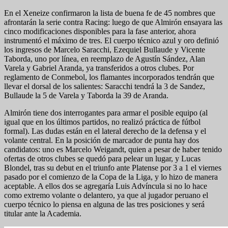
En el Xeneize confirmaron la lista de buena fe de 45 nombres que
afrontarán la serie contra Racing: luego de que Almirón ensayara las
cinco modificaciones disponibles para la fase anterior, ahora
instrumentó el máximo de tres. El cuerpo técnico azul y oro definió
los ingresos de Marcelo Saracchi, Ezequiel Bullaude y Vicente
Taborda, uno por línea, en reemplazo de Agustín Sández, Alan
Varela y Gabriel Aranda, ya transferidos a otros clubes. Por
reglamento de Conmebol, los flamantes incorporados tendrán que
llevar el dorsal de los salientes: Saracchi tendrá la 3 de Sandez,
Bullaude la 5 de Varela y Taborda la 39 de Aranda.
Almirón tiene dos interrogantes para armar el posible equipo (al
igual que en los últimos partidos, no realizó práctica de fútbol
formal). Las dudas están en el lateral derecho de la defensa y el
volante central. En la posición de marcador de punta hay dos
candidatos: uno es Marcelo Weigandt, quien a pesar de haber tenido
ofertas de otros clubes se quedó para pelear un lugar, y Lucas
Blondel, tras su debut en el triunfo ante Platense por 3 a 1 el viernes
pasado por el comienzo de la Copa de la Liga, y lo hizo de manera
aceptable. A ellos dos se agregaría Luis Advíncula si no lo hace
como extremo volante o delantero, ya que al jugador peruano el
cuerpo técnico lo piensa en alguna de las tres posiciones y será
titular ante la Academia.