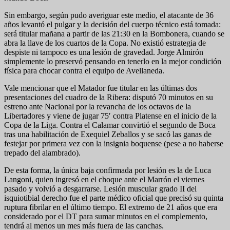
Sin embargo, según pudo averiguar este medio, el atacante de 36
años levantó el pulgar y la decisión del cuerpo técnico está tomada:
será titular mañana a partir de las 21:30 en la Bombonera, cuando se
abra la llave de los cuartos de la Copa. No existió estrategia de
despiste ni tampoco es una lesión de gravedad. Jorge Almirón
simplemente lo preservó pensando en tenerlo en la mejor condición
física para chocar contra el equipo de Avellaneda.
Vale mencionar que el Matador fue titular en las últimas dos
presentaciones del cuadro de la Ribera: disputó 70 minutos en su
estreno ante Nacional por la revancha de los octavos de la
Libertadores y viene de jugar 75′ contra Platense en el inicio de la
Copa de la Liga. Contra el Calamar convirtió el segundo de Boca
tras una habilitación de Exequiel Zeballos y se sacó las ganas de
festejar por primera vez con la insignia boquense (pese a no haberse
trepado del alambrado).
De esta forma, la única baja confirmada por lesión es la de Luca
Langoni, quien ingresó en el choque ante el Marrón el viernes
pasado y volvió a desgarrarse. Lesión muscular grado II del
isquiotibial derecho fue el parte médico oficial que precisó su quinta
ruptura fibrilar en el último tiempo. El extremo de 21 años que era
considerado por el DT para sumar minutos en el complemento,
tendrá al menos un mes más fuera de las canchas.