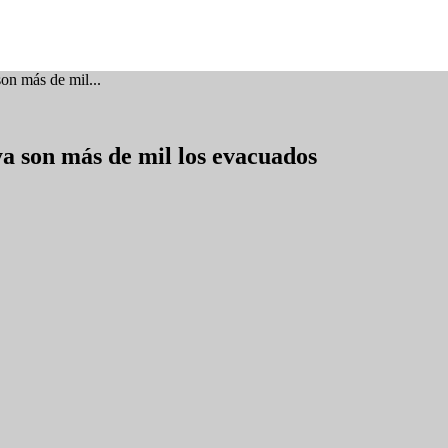
on más de mil...
ya son más de mil los evacuados