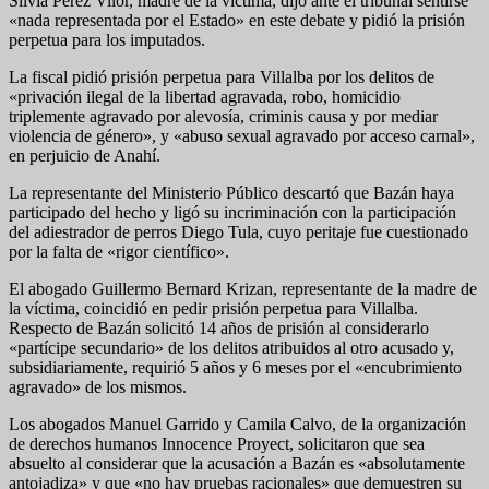
Silvia Pérez Vilor, madre de la víctima, dijo ante el tribunal sentirse
«nada representada por el Estado» en este debate y pidió la prisión
perpetua para los imputados.
La fiscal pidió prisión perpetua para Villalba por los delitos de
«privación ilegal de la libertad agravada, robo, homicidio
triplemente agravado por alevosía, criminis causa y por mediar
violencia de género», y «abuso sexual agravado por acceso carnal»,
en perjuicio de Anahí.
La representante del Ministerio Público descartó que Bazán haya
participado del hecho y ligó su incriminación con la participación
del adiestrador de perros Diego Tula, cuyo peritaje fue cuestionado
por la falta de «rigor científico».
El abogado Guillermo Bernard Krizan, representante de la madre de
la víctima, coincidió en pedir prisión perpetua para Villalba.
Respecto de Bazán solicitó 14 años de prisión al considerarlo
«partícipe secundario» de los delitos atribuidos al otro acusado y,
subsidiariamente, requirió 5 años y 6 meses por el «encubrimiento
agravado» de los mismos.
Los abogados Manuel Garrido y Camila Calvo, de la organización
de derechos humanos Innocence Proyect, solicitaron que sea
absuelto al considerar que la acusación a Bazán es «absolutamente
antojadiza» y que «no hay pruebas racionales» que demuestren su