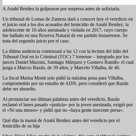
A Anahí Benítez la golpearon por sorpresa antes de asfixiarla.
Un tribunal de Lomas de Zamora dará a conocer hoy el veredicto en
el juicio oral a los dos acusados del femicidio de Anahí Benítez, la
adolescente de 16 años asesinada y violada en 2017, cuyo cuerpo
fue hallado en una Reserva Natural de ese partido bonaerense. Se
trata del segundo juicio por el caso.
La última audiencia comenzará a las 12 con la lectura del fallo del
Tribunal Oral en lo Criminal (TOC) 7 lomense – integrado por los
jueces Daniel Mazzini, Santiago Márquez y Gustavo Ramilo- el cual
juzga a Marcos Bazán, de 39 años, y Marcelo Villalba, de 46.
La fiscal Marisa Monti solo pidió la máxima pena para Villalba,
comprometido por un estudio de ADN, pero consideró que Bazán
debe ser absuelto.
Al pronunciar sus últimas palabras antes del veredicto, Bazán
reclamó el lunes pasado «justicia» por la joven asesinada, exigió por
el «Ni una menos» y pidió que no «haya gente inocente presa».
Qué dijo la mamá de Anahí Benítez antes del veredicto por el
femicidio de su hija