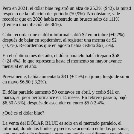
Pero en 2021, el dólar blue registró un alza de 25,3% ($42), la mitad
respecto de la inflación del período (50,9%). No obstante, vale
recordar que en 2020 había mostrado un brusco salto de 111%
(frente a una inflación de 36%).
Cabe recordar que el dólar informal subió $2 en octubre (+0,7%)
después de bajar en septiembre, al registrar una merma de $2
(-0,7%). Recordemos que en agosto había cedido $6 (-2%).
En el séptimo mes del año, el dólar paralelo había trepado $58
(+24,4%), lo que representa hasta el momento su mayor avance
mensual en el año.
Previamente, había aumentado $31 (+15%) en junio, luego de subir
en mayo $6,50 ( 3,2%).
El dólar paralelo aumentó 50 centavos en abril, y cedió $11 en
marzo, su peor performance en 14 meses. En febrero pasado, bajó
$6,50 (-3%), después de ascender en enero $5 ó 2,4%.
¿Qué es el dólar blue?
La venta del DÓLAR BLUE es solo en el mercado paralelo, el
informal, donde los límites y precios se acuerdan entre las personas,
con una valor de referencia pero que podría ser diferente cuando se