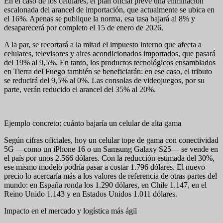
En el caso de los celulares, el plan oficial prevé una eliminación
escalonada del arancel de importación, que actualmente se ubica en
el 16%. Apenas se publique la norma, esa tasa bajará al 8% y
desaparecerá por completo el 15 de enero de 2026.
A la par, se recortará a la mitad el impuesto interno que afecta a
celulares, televisores y aires acondicionados importados, que pasará
del 19% al 9,5%. En tanto, los productos tecnológicos ensamblados
en Tierra del Fuego también se beneficiarán: en ese caso, el tributo
se reducirá del 9,5% al 0%. Las consolas de videojuegos, por su
parte, verán reducido el arancel del 35% al 20%.
Ejemplo concreto: cuánto bajaría un celular de alta gama
Según cifras oficiales, hoy un celular tope de gama con conectividad
5G —como un iPhone 16 o un Samsung Galaxy S25— se vende en
el país por unos 2.566 dólares. Con la reducción estimada del 30%,
ese mismo modelo podría pasar a costar 1.796 dólares. El nuevo
precio lo acercaría más a los valores de referencia de otras partes del
mundo: en España ronda los 1.290 dólares, en Chile 1.147, en el
Reino Unido 1.143 y en Estados Unidos 1.011 dólares.
Impacto en el mercado y logística más ágil