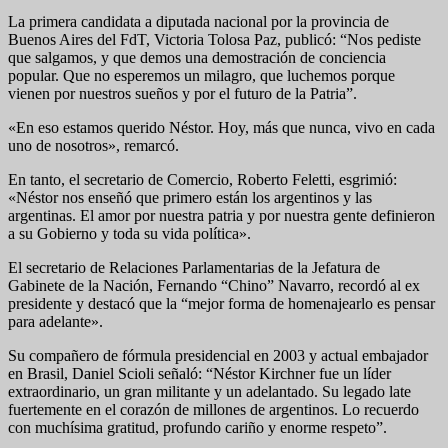
La primera candidata a diputada nacional por la provincia de
Buenos Aires del FdT, Victoria Tolosa Paz, publicó: “Nos pediste
que salgamos, y que demos una demostración de conciencia
popular. Que no esperemos un milagro, que luchemos porque
vienen por nuestros sueños y por el futuro de la Patria”.
«En eso estamos querido Néstor. Hoy, más que nunca, vivo en cada
uno de nosotros», remarcó.
En tanto, el secretario de Comercio, Roberto Feletti, esgrimió:
«Néstor nos enseñó que primero están los argentinos y las
argentinas. El amor por nuestra patria y por nuestra gente definieron
a su Gobierno y toda su vida política».
El secretario de Relaciones Parlamentarias de la Jefatura de
Gabinete de la Nación, Fernando “Chino” Navarro, recordó al ex
presidente y destacó que la “mejor forma de homenajearlo es pensar
para adelante».
Su compañero de fórmula presidencial en 2003 y actual embajador
en Brasil, Daniel Scioli señaló: “Néstor Kirchner fue un líder
extraordinario, un gran militante y un adelantado. Su legado late
fuertemente en el corazón de millones de argentinos. Lo recuerdo
con muchísima gratitud, profundo cariño y enorme respeto”.