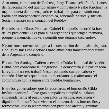
A su turno, el ministro de Defensa, Jorge Taiana, señaló: «A 11 años
del fallecimiento del querido amigo y compañero Néstor Kirchner, la
mejor manera de homenajearlo es trabajando para construir una
Patria con independencia económica, soberanía política y Justicia
Social. Siempre en el corazón del Pueblo».
El ministro de Obras Públicas, Gabriel Katopodis, recordó la frase
del ex presidente: «Les pido a los argentinos que tengan memoria,
porque la memoria nos va a permitir que sigamos creciendo».
Néstor «nos convoca siempre a la construcción de un país más justo.
Con las mismas convicciones trabajamos para transformar el futuro
de la Argentina», completó.
El canciller Santiago Cafiero aseveró: «Cuidar la unidad de América
Latina para consolidar la integración, la democracia y la paz en toda
la región. Para eso trabajó Néstor poniendo cuerpo, cabeza y
corazón. Hoy más que nunca, lo recordamos y reafirmamos el
compromiso con la unión entre pueblos hermanos».
Entre los gobernadores que lo recordaron, el formoseño Gildo
Insfrán manifestó: «Este gran compañero cumplió su palabra
empeñada frente al pueblo con actos de justicia, reparación y
dignidad. Por eso Néstor vive en el corazón de los formoseños y
formoseñas, que lo recordamos con profundo afecto y gratitud”.