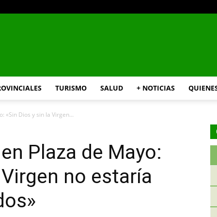
INFO24
ROVINCIALES
TURISMO
SALUD
+ NOTICIAS
QUIENE
 «Sin Dios y sin la Virgen...
RIO
r en Plaza de Mayo:
a Virgen no estaría
odos»
NEGRO