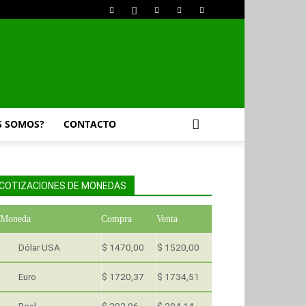
S SOMOS?
CONTACTO
COTIZACIONES DE MONEDAS
Moneda
Compra
Venta
Dólar USA
$ 1470,00
$ 1520,00
Euro
$ 1720,37
$ 1734,51