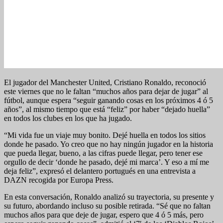
El jugador del Manchester United, Cristiano Ronaldo, reconoció
este viernes que no le faltan “muchos años para dejar de jugar” al
fútbol, aunque espera “seguir ganando cosas en los próximos 4 ó 5
años”, al mismo tiempo que está “feliz” por haber “dejado huella”
en todos los clubes en los que ha jugado.
“Mi vida fue un viaje muy bonito. Dejé huella en todos los sitios
donde he pasado. Yo creo que no hay ningún jugador en la historia
que pueda llegar, bueno, a las cifras puede llegar, pero tener ese
orgullo de decir ‘donde he pasado, dejé mi marca’. Y eso a mí me
deja feliz”, expresó el delantero portugués en una entrevista a
DAZN recogida por Europa Press.
En esta conversación, Ronaldo analizó su trayectoria, su presente y
su futuro, abordando incluso su posible retirada. “Sé que no faltan
muchos años para que deje de jugar, espero que 4 ó 5 más, pero