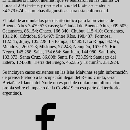
El Ministerio indicó, además, que se realizaron en las últimas 24
horas 21.695 testeos y desde el inicio del brote ascienden a
34.279.674 las pruebas diagnósticas para esta enfermedad.
El total de acumulados por distrito indica para la provincia de
Buenos Aires 3.479.573 casos; la Ciudad de Buenos Aires, 999.505;
Catamarca, 86.154; Chaco, 166.340; Chubut, 115.410; Corrientes,
131.246; Córdoba, 954.497; Entre Ríos, 198.437; Formosa,
112.545; Jujuy, 105.228; La Pampa, 104.851; La Rioja, 54.595;
Mendoza, 269.723; Misiones, 57.243; Neuquén, 167.015; Río
Negro, 145.258; Salta, 154.654; San Juan, 144.980; San Luis,
133.373; Santa Cruz, 86.808; Santa Fe, 733.594; Santiago del
Estero, 124.638; Tierra del Fuego, 46.585 y Tucumán, 331.924.
Se incluyen casos existentes en las Islas Malvinas según información
de prensa (debido a la ocupación ilegal del Reino Unido, Gran
Bretaña e Irlanda del Norte no es posible contar con información
propia sobre el impacto de la Covid-19 en esa parte del territorio
argentino).