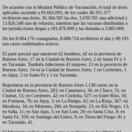
De acuerdo con el Monitor Público de Vacunación, el total de dosis
aplicadas asciende a 93.602.093, de los cuales 40.351.377
recibieron una dosis, 36.384.585 las dos, 3.039.591 una adicional y
13.826.540 una de refuerzo, mientras que las vacunas distribuidas a
las jurisdicciones llegan a 101.876.890 y las donadas a 5.083.000.
De los 8.904.176 contagiados, 8.688.724 recibieron el alta y 89.195
son casos confirmados activos.
El parte precisó que murieron 62 hombres, 42 en la provincia de
Buenos Aires, 17 en la Ciudad de Buenos Aires, 2 en Santa Fe y 1
en Tucumán. También fallecieron 43 mujeres: 23 en la provincia de
Buenos Aires, 14 en la Ciudad de Buenos Aires, 1 en Corrientes, 1
en Jujuy, 2 en Santa Fe y 2 en Tucumán.
Reportaron en la provincia de Buenos Aires 1.130 casos; en la
Ciudad de Buenos Aires, 283; en Catamarca, 36; en Chaco, 31; en
Chubut, 53; en Corrientes, 42; en Córdoba, 527; en Entre Ríos, 30;
en Formosa, 76; en Jujuy, 3; en La Pampa, 42; en La Rioja, 367; en
Mendoza, 34; en Misiones, 296; en Neuquén, 23; en Río Negro, 13;
en Salta, 11; en San Juan, 5; en San Luis, 20; en Santa Cruz, 8; en
Santa Fe, 359; en Santiago del Estero, 9; en Tierra del Fuego, 81 y
en Tucumán, 41.