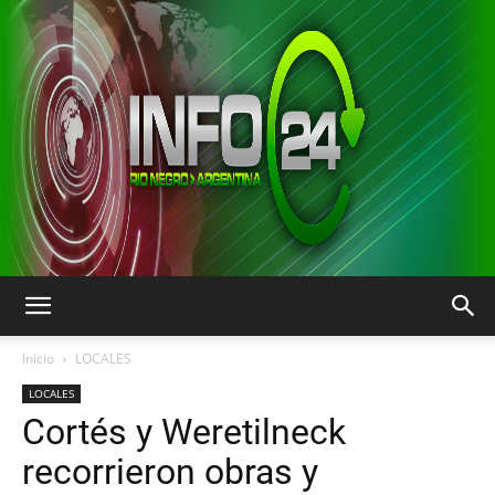
INFO24
Inicio
LOCALES
LOCALES
Cortés y Weretilneck
RIO
recorrieron obras y