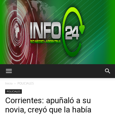
INFO24
Inicio
POLICIALES
POLICIALES
Corrientes: apuñaló a su
RIO
novia, creyó que la había