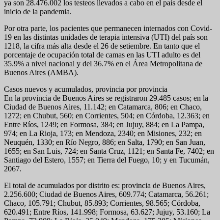
ya son 28.476.002 los testeos llevados a cabo en el país desde el
inicio de la pandemia.
Por otra parte, los pacientes que permanecen internados con Covid-
19 en las distintas unidades de terapia intensiva (UTI) del país son
1218, la cifra más alta desde el 26 de setiembre. En tanto que el
porcentaje de ocupación total de camas en las UTI adulto es del
35.9% a nivel nacional y del 36.7% en el Área Metropolitana de
Buenos Aires (AMBA).
Casos nuevos y acumulados, provincia por provincia
En la provincia de Buenos Aires se registraron 29.485 casos; en la
Ciudad de Buenos Aires, 11.142; en Catamarca, 806; en Chaco,
1272; en Chubut, 560; en Corrientes, 504; en Córdoba, 12.363; en
Entre Ríos, 1249; en Formosa, 384; en Jujuy, 884; en La Pampa,
974; en La Rioja, 173; en Mendoza, 2340; en Misiones, 232; en
Neuquén, 1330; en Río Negro, 886; en Salta, 1790; en San Juan,
1655; en San Luis, 724; en Santa Cruz, 1121; en Santa Fe, 7402; en
Santiago del Estero, 1557; en Tierra del Fuego, 10; y en Tucumán,
2067.
El total de acumulados por distrito es: provincia de Buenos Aires,
2.256.600; Ciudad de Buenos Aires, 609.774; Catamarca, 56.261;
Chaco, 105.791; Chubut, 85.893; Corrientes, 98.565; Córdoba,
620.491; Entre Ríos, 141.998; Formosa, 63.627; Jujuy, 53.160; La