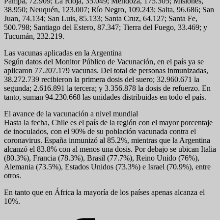
Pampa, 72.909; La Rioja, 35.049; Mendoza, 175.305; Misiones,
38.950; Neuquén, 123.007; Río Negro, 109.243; Salta, 96.686; San
Juan, 74.134; San Luis, 85.133; Santa Cruz, 64.127; Santa Fe,
500.798; Santiago del Estero, 87.347; Tierra del Fuego, 33.469; y
Tucumán, 232.219.
Las vacunas aplicadas en la Argentina
Según datos del Monitor Público de Vacunación, en el país ya se
aplicaron 77.207.179 vacunas. Del total de personas inmunizadas,
38.272.739 recibieron la primera dosis del suero; 32.960.671 la
segunda; 2.616.891 la tercera; y 3.356.878 la dosis de refuerzo. En
tanto, suman 94.230.668 las unidades distribuidas en todo el país.
El avance de la vacunación a nivel mundial
Hasta la fecha, Chile es el país de la región con el mayor porcentaje
de inoculados, con el 90% de su población vacunada contra el
coronavirus. España inmunizó al 85.2%, mientras que la Argentina
alcanzó el 83.8% con al menos una dosis. Por debajo se ubican Italia
(80.3%), Francia (78.3%), Brasil (77.7%), Reino Unido (76%),
Alemania (73.5%), Estados Unidos (73.3%) e Israel (70.9%), entre
otros.
En tanto que en África la mayoría de los países apenas alcanza el
10%.