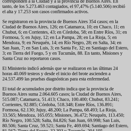
corresponden a la Ciudad y a la provincia de Buenos Aires. En
tanto, de los 5.273.463 contagiados, el 97,47% (5.140.506) recibió
el alta y 17.253 son casos confirmados activos.
Se registraron en la provincia de Buenos Aires 354 casos; en la
Ciudad de Buenos Aires, 126; en Catamarca, 10; en Chaco, 11; en
Chubut, 6; en Corrientes, 43; en Córdoba, 58; en Entre Ríos, 31; en
Formosa, 5; en Jujuy, 12; en La Pampa, 28; en La Rioja, 5; en
Mendoza, 9; en Neuquén, 14; en Río Negro, 28; en Salta, 34; en
San Juan, 7; en San Luis, 3; en Santa Fe, 32; en Santiago del Estero,
3; en Tierra del Fuego, 5 y en Tucumán, 88. En tanto, Misiones y
Santa Cruz no reportaron casos.
El Ministerio indicó además que se realizaron en las últimas 24
horas 40.069 testeos y desde el inicio del brote ascienden a
24.537.499 las pruebas diagnósticas para esta enfermedad.
El total de acumulados por distrito indica que la provincia de
Buenos Aires suma 2.064.605 casos; la Ciudad de Buenos Aires,
515.087; Catamarca, 51.413; Chaco, 100.400; Chubut, 83.241;
Corrientes, 92.885; Córdoba, 518.348; Entre Ríos, 136.891;
Formosa, 62.130; Jujuy, 48.200; La Pampa, 68.493; La Rioja,
33.565; Mendoza, 165.055; Misiones, 36.472; Neuquén, 113.450;
Río Negro, 100.528; Salta, 84.826; San Juan, 69.998; San Luis,
80.506; Santa Cruz, 59.521; Santa Fe, 469.694; Santiago del Estero,
81.567; Tierra del Fuego, 32.393 y Tucumán, 204.195.