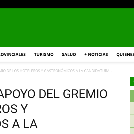
INFO24
ROVINCIALES
TURISMO
SALUD
+ NOTICIAS
QUIENE
O DE LOS HOTELEROS Y GASTRONÓMICOS A LA CANDIDATURA...
RIO
APOYO DEL GREMIO
ROS Y
S A LA
NEGRO