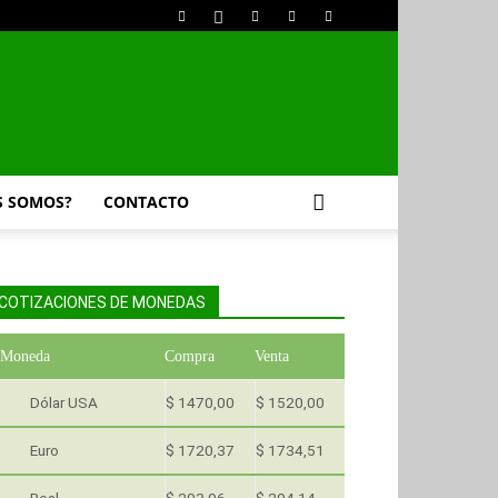
S SOMOS?
CONTACTO
COTIZACIONES DE MONEDAS
Moneda
Compra
Venta
Dólar USA
$ 1470,00
$ 1520,00
Euro
$ 1720,37
$ 1734,51