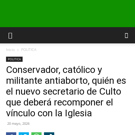
INFO24
Inicio
POLITICA
RIO
POLITICA
Conservador, católico y
militante antiaborto, quién es
NEGRO
el nuevo secretario de Culto
que deberá recomponer el
vínculo con la Iglesia
20 mayo, 2026