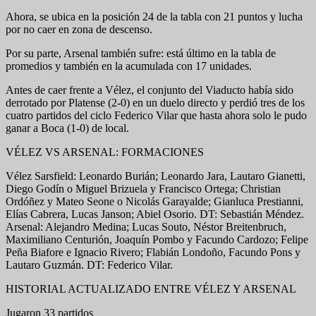
Ahora, se ubica en la posición 24 de la tabla con 21 puntos y lucha
por no caer en zona de descenso.
Por su parte, Arsenal también sufre: está último en la tabla de
promedios y también en la acumulada con 17 unidades.
Antes de caer frente a Vélez, el conjunto del Viaducto había sido
derrotado por Platense (2-0) en un duelo directo y perdió tres de los
cuatro partidos del ciclo Federico Vilar que hasta ahora solo le pudo
ganar a Boca (1-0) de local.
VÉLEZ VS ARSENAL: FORMACIONES
Vélez Sarsfield: Leonardo Burián; Leonardo Jara, Lautaro Gianetti,
Diego Godín o Miguel Brizuela y Francisco Ortega; Christian
Ordóñez y Mateo Seone o Nicolás Garayalde; Gianluca Prestianni,
Elías Cabrera, Lucas Janson; Abiel Osorio. DT: Sebastián Méndez.
Arsenal: Alejandro Medina; Lucas Souto, Néstor Breitenbruch,
Maximiliano Centurión, Joaquín Pombo y Facundo Cardozo; Felipe
Peña Biafore e Ignacio Rivero; Flabián Londoño, Facundo Pons y
Lautaro Guzmán. DT: Federico Vilar.
HISTORIAL ACTUALIZADO ENTRE VÉLEZ Y ARSENAL
Jugaron 33 partidos