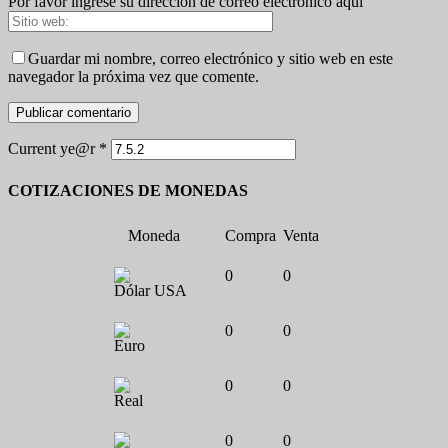
Por favor ingrese su dirección de correo electrónico aquí
Guardar mi nombre, correo electrónico y sitio web en este
navegador la próxima vez que comente.
Current ye@r
*
COTIZACIONES DE MONEDAS
Moneda
Compra
Venta
0
0
Dólar USA
0
0
Euro
0
0
Real
0
0