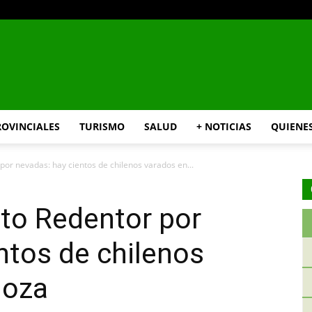
INFO24
ROVINCIALES
TURISMO
SALUD
+ NOTICIAS
QUIENE
por nevadas: hay cientos de chilenos varados en...
RIO
sto Redentor por
ntos de chilenos
doza
NEGRO