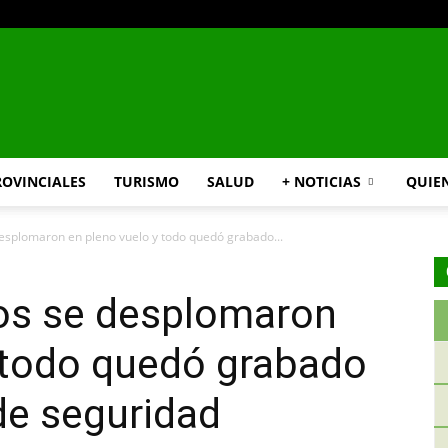
INFO24
ROVINCIALES
TURISMO
SALUD
+ NOTICIAS
QUIE
desplomaron en pleno vuelo y todo quedó grabado...
RIO
ros se desplomaron
 todo quedó grabado
de seguridad
NEGRO