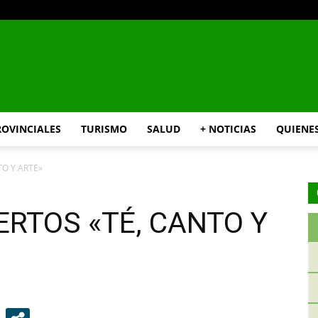
INFO24
ROVINCIALES
TURISMO
SALUD
+ NOTICIAS
QUIENE
TO Y ARTE»
RIO
ERTOS «TÉ, CANTO Y
NEGRO