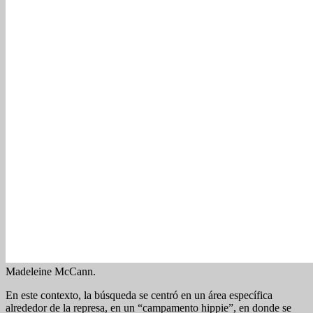
Madeleine McCann.
En este contexto, la búsqueda se centró en un área específica
alrededor de la represa, en un “campamento hippie”, en donde se