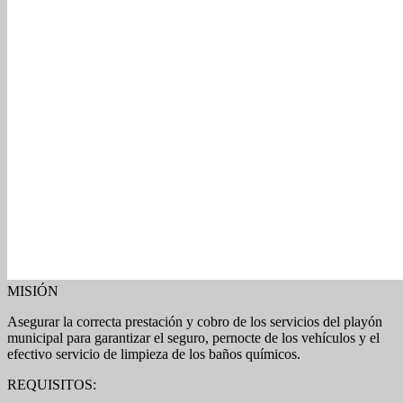
MISIÓN
Asegurar la correcta prestación y cobro de los servicios del playón
municipal para garantizar el seguro, pernocte de los vehículos y el
efectivo servicio de limpieza de los baños químicos.
REQUISITOS: