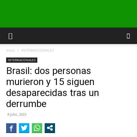
INFO24
Inicio
INTERNACIONALES
RIO
INTERNACIONALES
Brasil: dos personas
murieron y 15 siguen
NEGRO
desaparecidas tras un
derrumbe
8 julio, 2023