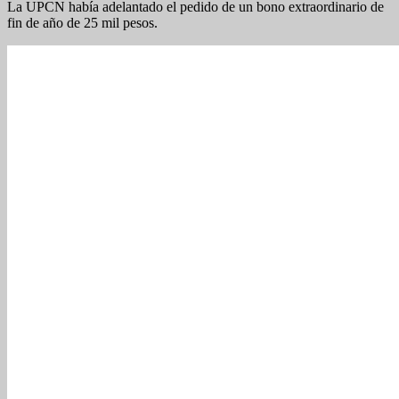
La UPCN había adelantado el pedido de un bono extraordinario de
fin de año de 25 mil pesos.