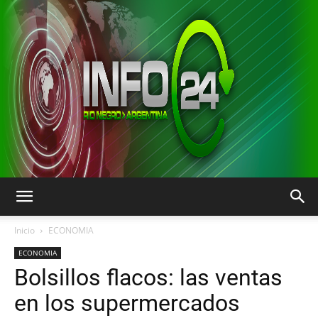
INFO24
Inicio
ECONOMIA
ECONOMIA
Bolsillos flacos: las ventas
RIO
en los supermercados