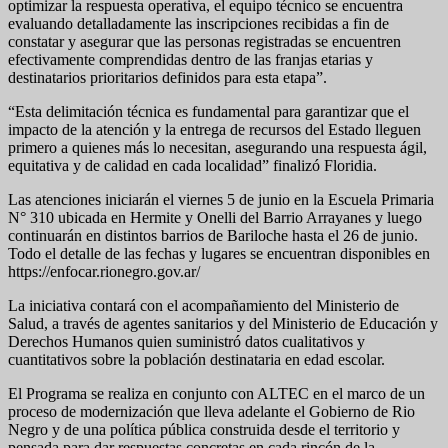
optimizar la respuesta operativa, el equipo técnico se encuentra
evaluando detalladamente las inscripciones recibidas a fin de
constatar y asegurar que las personas registradas se encuentren
efectivamente comprendidas dentro de las franjas etarias y
destinatarios prioritarios definidos para esta etapa”.
“Esta delimitación técnica es fundamental para garantizar que el
impacto de la atención y la entrega de recursos del Estado lleguen
primero a quienes más lo necesitan, asegurando una respuesta ágil,
equitativa y de calidad en cada localidad” finalizó Floridia.
Las atenciones iniciarán el viernes 5 de junio en la Escuela Primaria
N° 310 ubicada en Hermite y Onelli del Barrio Arrayanes y luego
continuarán en distintos barrios de Bariloche hasta el 26 de junio.
Todo el detalle de las fechas y lugares se encuentran disponibles en
https://enfocar.rionegro.gov.ar/
La iniciativa contará con el acompañamiento del Ministerio de
Salud, a través de agentes sanitarios y del Ministerio de Educación y
Derechos Humanos quien suministró datos cualitativos y
cuantitativos sobre la población destinataria en edad escolar.
El Programa se realiza en conjunto con ALTEC en el marco de un
proceso de modernización que lleva adelante el Gobierno de Rio
Negro y de una política pública construida desde el territorio y
pensada para dar respuestas concretas en cada rincón de la