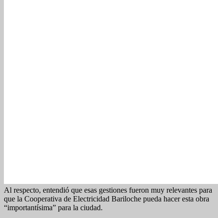
Al respecto, entendió que esas gestiones fueron muy relevantes para
que la Cooperativa de Electricidad Bariloche pueda hacer esta obra
“importantísima” para la ciudad.