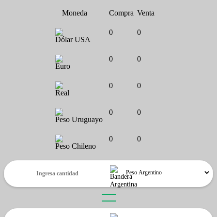
Moneda
Compra
Venta
0
0
Dólar USA
0
0
Euro
0
0
Real
0
0
Peso Uruguayo
0
0
Peso Chileno