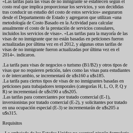
«Las tarifas para las visas de no inmigrante se establecen según el
costo real que implica proporcionar los servicios, y son decididas
tras conducir un estudio del costo de estos servicios» aseguraron
desde el Departamento de Estado y agregaron que utilizan «una
metodología de Costo Basado en la Actividad para calcular
anualmente el costo de la prestación de servicios consulares,
incluidos los servicios de visas». «Las tarifas para la mayoría de las
visas de no inmigrante que no están basadas en peticiones fueron
actualizadas por última vez en el 2012, y algunas otras tarifas de
visas de no inmigrante fueron actualizadas por última vez en el
2014». indicaron.
.La tarifa para visas de negocios o turismo (B1/B2) y otros tipos de
visas que no requieren petición, tales como las visas para estudiantes
o de intercambio, se incrementará de u$s160 a u$s185.
.La tarifa para ciertos tipos de visas de no inmigrantes basadas en
peticiones para trabajadores temporales (categorías H, L, O, P, Q y
R) se incrementará de u$s190 a u$s205.
.Las tarifas para comerciantes por tratado comercial (E-1),
inversionistas por tratado comercial (E-2), y solicitantes por tratado
en una ocupación especial (E-3) se incrementarán de u$s205 a
u$s315.
Requisitos