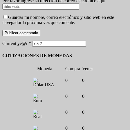
Por favor ingrese su dirección de correo electrónico aquí
Guardar mi nombre, correo electrónico y sitio web en este
navegador la próxima vez que comente.
Current ye@r
*
COTIZACIONES DE MONEDAS
Moneda
Compra
Venta
0
0
Dólar USA
0
0
Euro
0
0
Real
0
0