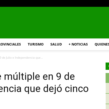
INFO24
ROVINCIALES
TURISMO
SALUD
+ NOTICIAS
QUIENE
9 de Julio e Independencia que...
RIO
 múltiple en 9 de
encia que dejó cinco
NEGRO