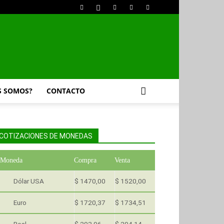
S SOMOS?
CONTACTO
COTIZACIONES DE MONEDAS
Moneda
Compra
Venta
Dólar USA
$ 1470,00
$ 1520,00
Euro
$ 1720,37
$ 1734,51