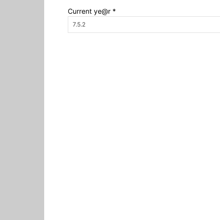
Current ye@r
*