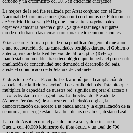
carbono y un crecimiento del 50% en eficiencia energética.
La mejora de la red fue realizada por Arsat conjunto con el Ente
Nacional de Comunicaciones (Enacom) con fondos del Fideicomiso
de Servicio Universal (FSU), que tiene entre sus principales
objetivos achicar la brecha digital, ya que Arsat llega a lugares
donde no lo hacen las demás compañías de telecomunicaciones.
Estas acciones forman parte de una planificación general que apunta
a una recuperación de las capacidades perdidas durante el Gobierno
anterior, en donde la Red Federal de Fibra Óptica (Refefo)
manifestaba un notable atraso tecnológico que impedía el proceso de
ampliación de conectividad que demanda el desarrollo del país,
añade el comunicado de la Jefatura de Gabinete.
El director de Arsat, Facundo Leal, afirmó que “la ampliación de la
capacidad de la Refefo aportará al desarrollo del país. Este hito que
multiplica la capacidad de nuestra red, significa mejorar el acceso a
la conectividad a más argentinos. La directiva del Presidente
(Alberto Fernández) de avanzar en la inclusión digital, la
democratización del acceso a la banda ancha y la digitalización de la
economía, nos exige estar a la altura de los desafíos”, destacó Leal.
La red de Arsat recorre el país de norte a sur y de este a oeste.
Cuenta con 40.000 kilómetros de fibra óptica y un total de 700
nodos en todo el territorio nacional.