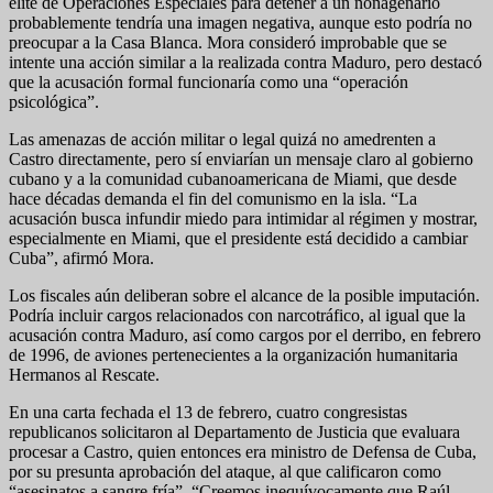
élite de Operaciones Especiales para detener a un nonagenario
probablemente tendría una imagen negativa, aunque esto podría no
preocupar a la Casa Blanca. Mora consideró improbable que se
intente una acción similar a la realizada contra Maduro, pero destacó
que la acusación formal funcionaría como una “operación
psicológica”.
Las amenazas de acción militar o legal quizá no amedrenten a
Castro directamente, pero sí enviarían un mensaje claro al gobierno
cubano y a la comunidad cubanoamericana de Miami, que desde
hace décadas demanda el fin del comunismo en la isla. “La
acusación busca infundir miedo para intimidar al régimen y mostrar,
especialmente en Miami, que el presidente está decidido a cambiar
Cuba”, afirmó Mora.
Los fiscales aún deliberan sobre el alcance de la posible imputación.
Podría incluir cargos relacionados con narcotráfico, al igual que la
acusación contra Maduro, así como cargos por el derribo, en febrero
de 1996, de aviones pertenecientes a la organización humanitaria
Hermanos al Rescate.
En una carta fechada el 13 de febrero, cuatro congresistas
republicanos solicitaron al Departamento de Justicia que evaluara
procesar a Castro, quien entonces era ministro de Defensa de Cuba,
por su presunta aprobación del ataque, al que calificaron como
“asesinatos a sangre fría”. “Creemos inequívocamente que Raúl