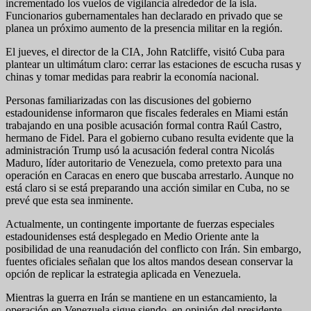
incrementado los vuelos de vigilancia alrededor de la isla.
Funcionarios gubernamentales han declarado en privado que se
planea un próximo aumento de la presencia militar en la región.
El jueves, el director de la CIA, John Ratcliffe, visitó Cuba para
plantear un ultimátum claro: cerrar las estaciones de escucha rusas y
chinas y tomar medidas para reabrir la economía nacional.
Personas familiarizadas con las discusiones del gobierno
estadounidense informaron que fiscales federales en Miami están
trabajando en una posible acusación formal contra Raúl Castro,
hermano de Fidel. Para el gobierno cubano resulta evidente que la
administración Trump usó la acusación federal contra Nicolás
Maduro, líder autoritario de Venezuela, como pretexto para una
operación en Caracas en enero que buscaba arrestarlo. Aunque no
está claro si se está preparando una acción similar en Cuba, no se
prevé que esta sea inminente.
Actualmente, un contingente importante de fuerzas especiales
estadounidenses está desplegado en Medio Oriente ante la
posibilidad de una reanudación del conflicto con Irán. Sin embargo,
fuentes oficiales señalan que los altos mandos desean conservar la
opción de replicar la estrategia aplicada en Venezuela.
Mientras la guerra en Irán se mantiene en un estancamiento, la
operación en Venezuela sigue siendo, en opinión del presidente