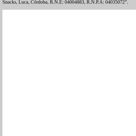
Snacks, Luca, Córdoba, R.N.E: 04004883, R.N.P.A: 04035072”.