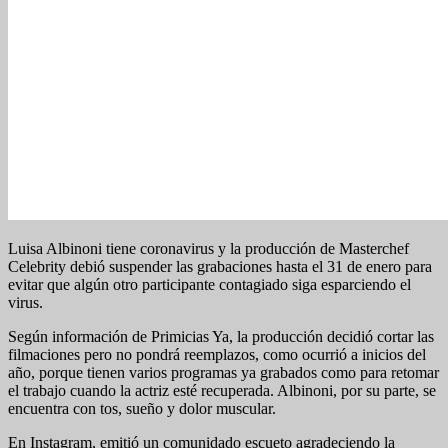
Luisa Albinoni tiene coronavirus y la producción de Masterchef
Celebrity debió suspender las grabaciones hasta el 31 de enero para
evitar que algún otro participante contagiado siga esparciendo el
virus.
Según información de Primicias Ya, la producción decidió cortar las
filmaciones pero no pondrá reemplazos, como ocurrió a inicios del
año, porque tienen varios programas ya grabados como para retomar
el trabajo cuando la actriz esté recuperada. Albinoni, por su parte, se
encuentra con tos, sueño y dolor muscular.
En Instagram, emitió un comunidado escueto agradeciendo la