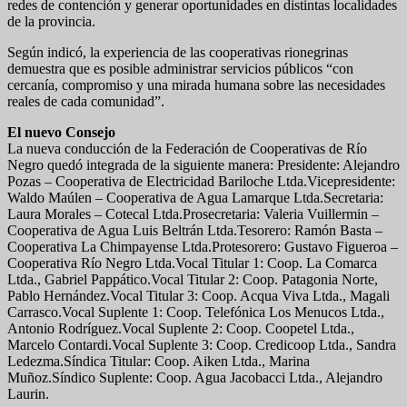
redes de contención y generar oportunidades en distintas localidades
de la provincia.
Según indicó, la experiencia de las cooperativas rionegrinas
demuestra que es posible administrar servicios públicos “con
cercanía, compromiso y una mirada humana sobre las necesidades
reales de cada comunidad”.
El nuevo Consejo
La nueva conducción de la Federación de Cooperativas de Río
Negro quedó integrada de la siguiente manera: Presidente: Alejandro
Pozas – Cooperativa de Electricidad Bariloche Ltda.Vicepresidente:
Waldo Maúlen – Cooperativa de Agua Lamarque Ltda.Secretaria:
Laura Morales – Cotecal Ltda.Prosecretaria: Valeria Vuillermin –
Cooperativa de Agua Luis Beltrán Ltda.Tesorero: Ramón Basta –
Cooperativa La Chimpayense Ltda.Protesorero: Gustavo Figueroa –
Cooperativa Río Negro Ltda.Vocal Titular 1: Coop. La Comarca
Ltda., Gabriel Pappático.Vocal Titular 2: Coop. Patagonia Norte,
Pablo Hernández.Vocal Titular 3: Coop. Acqua Viva Ltda., Magali
Carrasco.Vocal Suplente 1: Coop. Telefónica Los Menucos Ltda.,
Antonio Rodríguez.Vocal Suplente 2: Coop. Coopetel Ltda.,
Marcelo Contardi.Vocal Suplente 3: Coop. Credicoop Ltda., Sandra
Ledezma.Síndica Titular: Coop. Aiken Ltda., Marina
Muñoz.Síndico Suplente: Coop. Agua Jacobacci Ltda., Alejandro
Laurin.