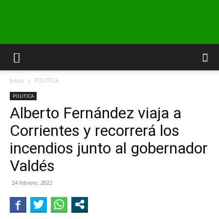
INFO24
Inicio
POLITICA
RIO
POLITICA
Alberto Fernández viaja a
Corrientes y recorrerá los
NEGRO
incendios junto al gobernador
Valdés
24 febrero, 2022