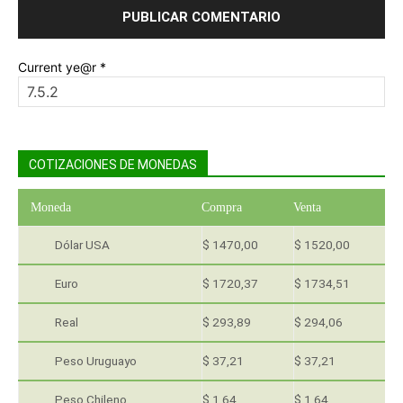
Current ye@r
*
COTIZACIONES DE MONEDAS
Moneda
Compra
Venta
Dólar USA
$ 1470,00
$ 1520,00
Euro
$ 1720,37
$ 1734,51
Real
$ 293,89
$ 294,06
Peso Uruguayo
$ 37,21
$ 37,21
Peso Chileno
$ 1,64
$ 1,64