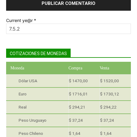
Current ye@r
*
COTIZACIONES DE MONEDAS
Moneda
Compra
Venta
Dólar USA
$ 1470,00
$ 1520,00
Euro
$ 1716,01
$ 1730,12
Real
$ 294,21
$ 294,22
Peso Uruguayo
$ 37,24
$ 37,24
Peso Chileno
$ 1,64
$ 1,64