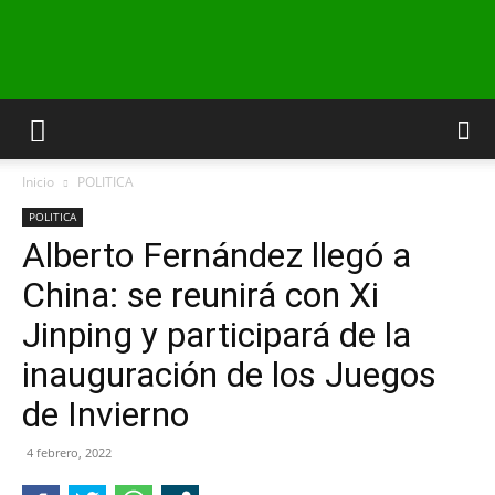
INFO24
Inicio
POLITICA
RIO
POLITICA
Alberto Fernández llegó a
China: se reunirá con Xi
NEGRO
Jinping y participará de la
inauguración de los Juegos
de Invierno
4 febrero, 2022