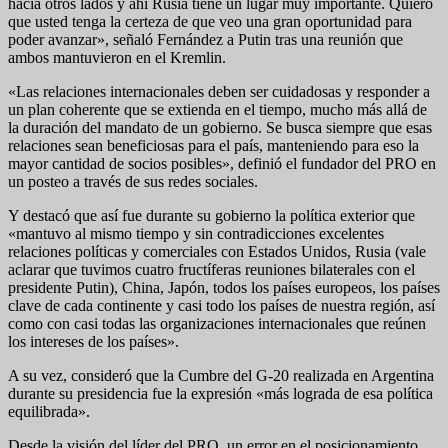
hacia otros lados y ahí Rusia tiene un lugar muy importante. Quiero
que usted tenga la certeza de que veo una gran oportunidad para
poder avanzar», señaló Fernández a Putin tras una reunión que
ambos mantuvieron en el Kremlin.
«Las relaciones internacionales deben ser cuidadosas y responder a
un plan coherente que se extienda en el tiempo, mucho más allá de
la duración del mandato de un gobierno. Se busca siempre que esas
relaciones sean beneficiosas para el país, manteniendo para eso la
mayor cantidad de socios posibles», definió el fundador del PRO en
un posteo a través de sus redes sociales.
Y destacó que así fue durante su gobierno la política exterior que
«mantuvo al mismo tiempo y sin contradicciones excelentes
relaciones políticas y comerciales con Estados Unidos, Rusia (vale
aclarar que tuvimos cuatro fructíferas reuniones bilaterales con el
presidente Putin), China, Japón, todos los países europeos, los países
clave de cada continente y casi todo los países de nuestra región, así
como con casi todas las organizaciones internacionales que reúnen
los intereses de los países».
A su vez, consideró que la Cumbre del G-20 realizada en Argentina
durante su presidencia fue la expresión «más lograda de esa política
equilibrada».
Desde la visión del líder del PRO, un error en el posicionamiento