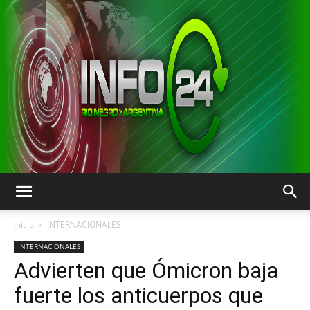
INFO24
Inicio
INTERNACIONALES
INTERNACIONALES
Advierten que Ómicron baja
RIO
fuerte los anticuerpos que